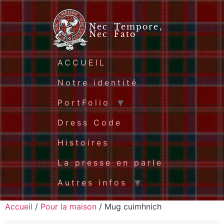
Nec Tempore,
Nec Fato
ACCUEIL
Notre identité
PortFolio
Dress Code
Histoires
La presse en parle
Autres infos
Accueil
/
Pour la maison
/ Mug cuimhnich