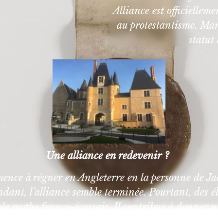
Alliance est officielleme
au protestantisme. Mar
statut
Une alliance en redevenir ?
ce à régner en Angleterre en la personne de Jac
nfondant, l’alliance semble terminée. Pourtant, des
le mythe franco-écossais. Il contribue à donner 