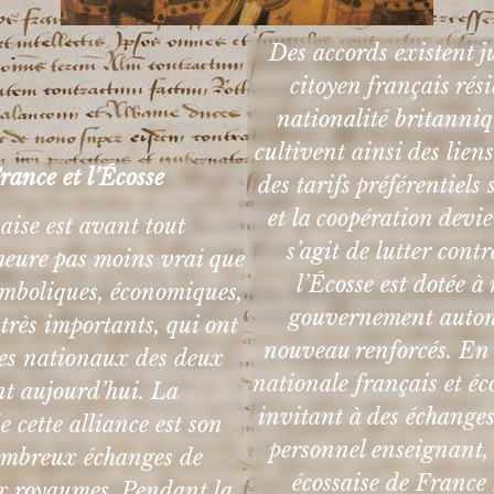
Des accords existent j
citoyen français ré
nationalité britanniq
cultivent ainsi des liens
rance et l’Écosse
des tarifs préférentiel
et la coopération devi
saise est avant tout
s’agit de lutter cont
emeure pas moins vrai que
l’Écosse est dotée
symboliques, économiques,
gouvernement autono
rès importants, qui ont
nouveau renforcés. En 2
ires nationaux des deux
nationale français et e
ent aujourd’hui. La
invitant à des échang
e cette alliance est son
personnel enseignant,
ombreux échanges de
écossaise de France 
ux royaumes. Pendant la