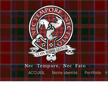
Nec Tempore, Nec Fato
ACCUEIL
Notre identité
PortFolio
Cette alliance est d’abord une allianc
siècle, l’Écosse est encore un ro