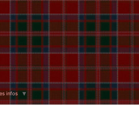
es infos
 officiellement jusqu’en 1560. Au XIIIe
tien, mais progressivement soumis à