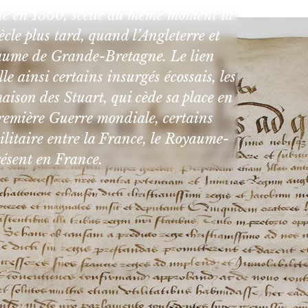
aume en 1560, scelle au même moment la
iècle plus tard, quand l’Angleterre et
royaume de Grande-Bretagne. Le lien
 ainsi certains insurgés écossais, les
 maison des Stuart, qui cède sa place en
Première Guerre mondiale, certains
militaire entre la France, le Royaume-
résent en France.