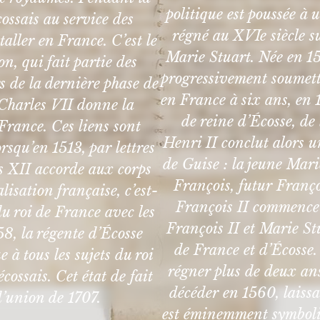
politique est poussée à
cossais au service des
régné au XVIe siècle 
aller en France. C’est le
Marie Stuart. Née en 154
, qui fait partie des
progressivement soumettre
 de la dernière phase de
en France à six ans, en 1
i Charles VII donne la
de reine d’Écosse, de
France. Ces liens sont
Henri II conclut alors u
orsqu’en 1513, par lettres
de Guise : la jeune Mari
is XII accorde aux corps
François, futur Franç
isation française, c’est-
François II commence 
du roi de France avec les
François II et Marie St
, la régente d’Écosse
de France et d’Écosse
à tous les sujets du roi
régner plus de deux ans
́cossais. Cet état de fait
décéder en 1560, laissa
d’union de 1707.
est éminemment symboli