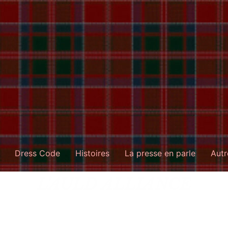
Dress Code
Histoires
La presse en parle
Autr
L'AULD ALLIANCE
e militaire qui se forme au Moyen Age, et qui dure
yaume souverain, intégré au système féodal chré