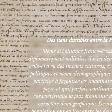
Des liens durables entre la F
Même si l’alliance franco-écos
diplomatique et militaire, il n’en d
celle-ci a eu des impacts culturels, 
politiques et même démographiques t
participé à façonner les imagina
pays, et qui, parfois, continu
caractéristique la plus étonnante d
caractère démographique. De n
population ont eu lieu entre les de