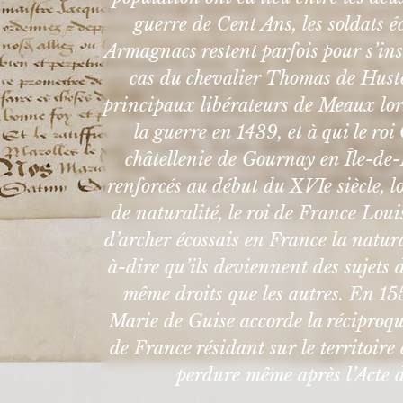
guerre de Cent Ans, les soldats é
Armagnacs restent parfois pour s’inst
cas du chevalier Thomas de Huston
principaux libérateurs de Meaux lors
la guerre en 1439, et à qui le ro
châtellenie de Gournay en Île-de-
renforcés au début du XVIe siècle, l
de naturalité, le roi de France Lou
d’archer écossais en France la natural
à-dire qu’ils deviennent des sujets 
même droits que les autres. En 1558
Marie de Guise accorde la réciproque 
de France résidant sur le territoire e
perdure même après l’Acte 