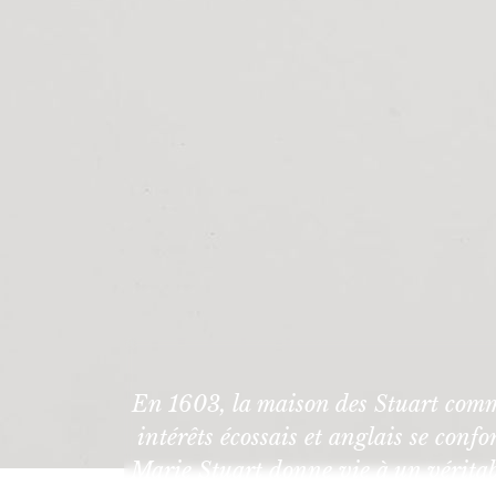
En 1603, la maison des Stuart commen
intérêts écossais et anglais se co
Marie Stuart donne vie à un véritab