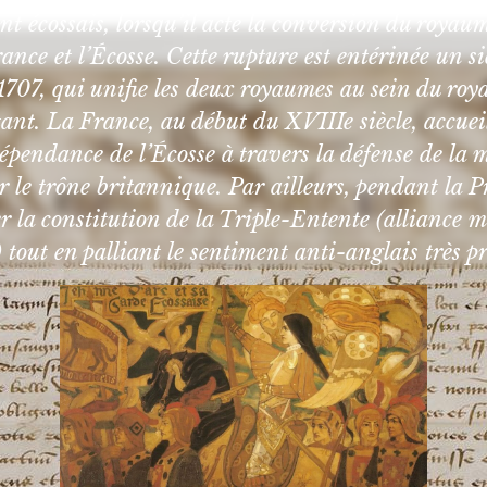
t écossais, lorsqu’il acte la conversion du roy
France et l’Écosse. Cette rupture est entérinée un s
e 1707, qui unifie les deux royaumes au sein du 
t. La France, au début du XVIIIe siècle, accueille
dépendance de l’Écosse à travers la défense de la
r le trône britannique. Par ailleurs, pendant la 
ier la constitution de la Triple-Entente (alliance 
 tout en palliant le sentiment anti-anglais très p