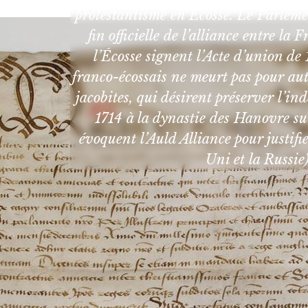
protestantisme en Écosse. Le Parlemen
fin officielle de l’alliance entre la 
l’Écosse signent l’Acte d’union d
franco-écossais ne meurt pas pour autan
jacobites, qui désirent préserver l’in
1714 à la dynastie des Hanovre su
évoquent l’Auld Alliance pour justif
Uni et la Russie)