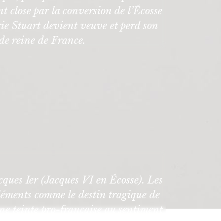
nt close par la conversion de l’Écosse
ie Stuart devient veuve et perd son
 de reine de France.
ques Ier (Jacques VI en Écosse). Les
 éléments comme le destin tragique de
une teinte pro-française au sentiment