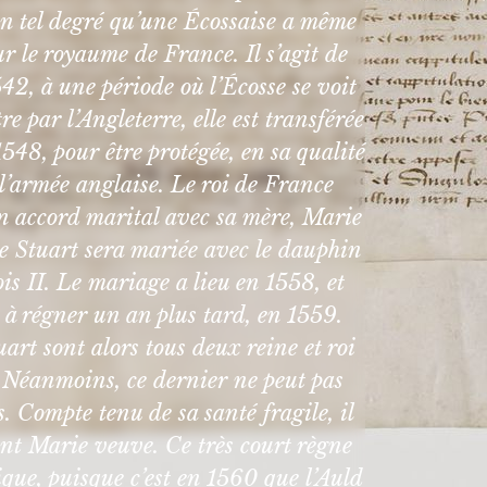
 un tel degré qu’une Écossaise a même
sur le royaume de France. Il s’agit de
2, à une période où l’Écosse se voit
 par l’Angleterre, elle est transférée
548, pour être protégée, en sa qualité
 l’armée anglaise. Le roi de France
n accord marital avec sa mère, Marie
e Stuart sera mariée avec le dauphin
ois II. Le mariage a lieu en 1558, et
à régner un an plus tard, en 1559.
uart sont alors tous deux reine et roi
. Néanmoins, ce dernier ne peut pas
. Compte tenu de sa santé fragile, il
nt Marie veuve. Ce très court règne
que, puisque c’est en 1560 que l’Auld