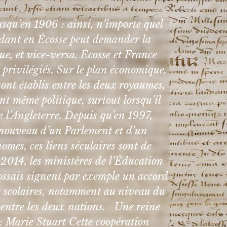
usqu’en 1906 : ainsi, n’importe quel
sidant en Écosse peut demander la
ue, et vice-versa. Écosse et France
 privilégiés. Sur le plan économique,
s sont établis entre les deux royaumes,
ent même politique, surtout lorsqu’il
re l’Angleterre. Depuis qu’en 1997,
 à nouveau d’un Parlement et d’un
mes, ces liens séculaires sont de
014, les ministères de l’Éducation
́cossais signent par exemple un accord
es scolaires, notamment au niveau du
 entre les deux nations. Une reine
: Marie Stuart Cette coopération